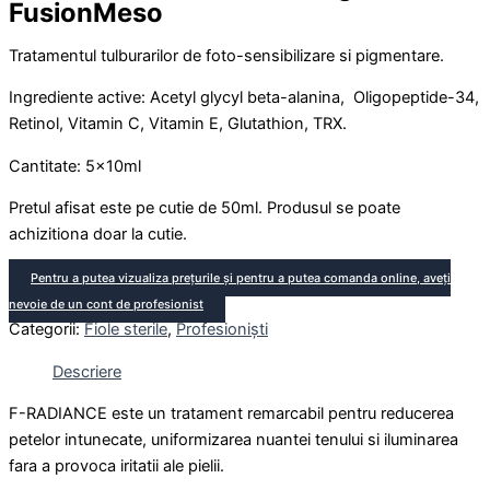
FusionMeso
Tratamentul tulburarilor de foto-sensibilizare si pigmentare.
Ingrediente active: Acetyl glycyl beta-alanina, Oligopeptide-34,
Retinol, Vitamin C, Vitamin E, Glutathion, TRX.
Cantitate: 5x10ml
Pretul afisat este pe cutie de 50ml. Produsul se poate
achizitiona doar la cutie.
Pentru a putea vizualiza prețurile și pentru a putea comanda online, aveți
nevoie de un cont de profesionist
Categorii:
Fiole sterile
,
Profesioniști
Descriere
F-RADIANCE este un tratament remarcabil pentru reducerea
petelor intunecate, uniformizarea nuantei tenului si iluminarea
fara a provoca iritatii ale pielii.