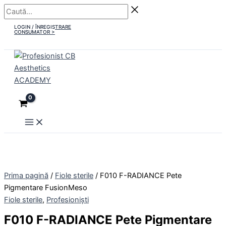
Main
Skip
Caută...
Menu
to
LOGIN / ÎNREGISTRARE
content
CONSUMATOR >
Prima pagină
/
Fiole sterile
/ F010 F-RADIANCE Pete
Pigmentare FusionMeso
Fiole sterile
,
Profesioniști
F010 F-RADIANCE Pete Pigmentare