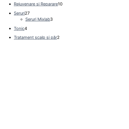
Rejuvenare si Reparare
10
Seruri
27
Seruri Mixlab
3
Tonic
4
Tratament scalp si păr
2