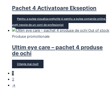
Pachet 4 Activatoare Ekseption
Pentru a putea vizualiza prețurile și pentru a putea comanda online,
aveți nevoie de un cont de profesionist
Out of stock
Produse promotionale
Ultim eye care – pachet 4 produse
de ochi
Citește mai mult
1
2
→