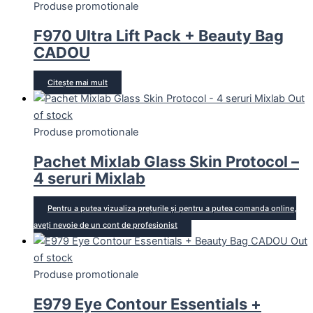
Produse promotionale
F970 Ultra Lift Pack + Beauty Bag
CADOU
Citește mai mult
Out
of stock
Produse promotionale
Pachet Mixlab Glass Skin Protocol –
4 seruri Mixlab
Pentru a putea vizualiza prețurile și pentru a putea comanda online,
aveți nevoie de un cont de profesionist
Out
of stock
Produse promotionale
E979 Eye Contour Essentials +