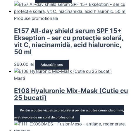
Produse promotionale
E157 All-day shield serum SPF 15+
Ekseption – ser cu protecție solară,
vit C, niacinamidă, acid hialuronic,
50 ml
260.00
lei
Adaugă în coș
Masti
E108 Hyaluronic Mix-Mask (Cutie cu
25 bucati)
Pentru a putea vizualiza prețurile și pentru a putea comanda online,
aveți nevoie de un cont de profesionist