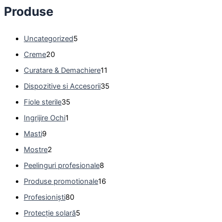
Produse
Uncategorized
5
Creme
20
Curatare & Demachiere
11
Dispozitive si Accesorii
35
Fiole sterile
35
Ingrijire Ochi
1
Masti
9
Mostre
2
Peelinguri profesionale
8
Produse promotionale
16
Profesioniști
80
Protecție solară
5