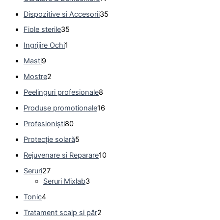
Dispozitive si Accesorii
35
Fiole sterile
35
Ingrijire Ochi
1
Masti
9
Mostre
2
Peelinguri profesionale
8
Produse promotionale
16
Profesioniști
80
Protecție solară
5
Rejuvenare si Reparare
10
Seruri
27
Seruri Mixlab
3
Tonic
4
Tratament scalp si păr
2