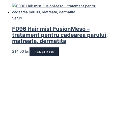
Seruri
F096 Hair mist FusionMeso –
tratament pentru cadearea parului,
matreata, dermatita
214.00
lei
Adaugă în coș