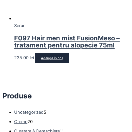
Seruri
F097 Hair men mist FusionMeso –
tratament pentru alopecie 75ml
235.00
lei
Adaugă în coș
Produse
Uncategorized
5
Creme
20
Curatare & Demachiere
11