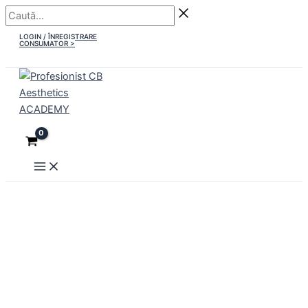
Main
Skip
Caută...
Menu
to
LOGIN / ÎNREGISTRARE
content
CONSUMATOR >