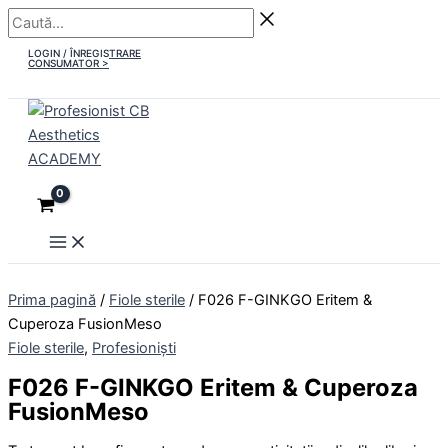
Main
Skip
Caută...
Menu
to
LOGIN / ÎNREGISTRARE
content
CONSUMATOR >
Prima pagină
/
Fiole sterile
/ F026 F-GINKGO Eritem &
Cuperoza FusionMeso
Fiole sterile
,
Profesioniști
F026 F-GINKGO Eritem & Cuperoza
FusionMeso