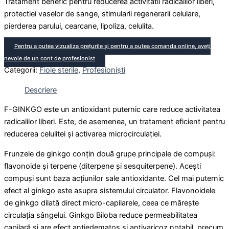
Tratament benefic pentru reducerea activitatii radicalilor liberi,
protectiei vaselor de sange, stimularii regenerarii celulare,
pierderea parului, cearcane, lipoliza, celulita.
Pentru a putea vizualiza prețurile și pentru a putea comanda online, aveți
nevoie de un cont de profesionist
Categorii:
Fiole sterile
,
Profesioniști
Descriere
F-GINKGO este un antioxidant puternic care reduce activitatea
radicalilor liberi. Este, de asemenea, un tratament eficient pentru
reducerea celulitei și activarea microcirculației.
Frunzele de ginkgo conțin două grupe principale de compuși:
flavonoide și terpene (diterpene și sesquiterpene). Acești
compuși sunt baza acțiunilor sale antioxidante. Cel mai puternic
efect al ginkgo este asupra sistemului circulator. Flavonoidele
de ginkgo dilată direct micro-capilarele, ceea ce mărește
circulația sângelui. Ginkgo Biloba reduce permeabilitatea
capilară și are efect antiedematos și antivaricoz notabil, precum