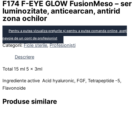
F174 F-EYE GLOW FusionMeso – ser
luminozitate, anticearcan, antirid
zona ochilor
Pentru a putea vizualiza prețurile și pentru a putea comanda online, aveți
nevoie de un cont de profesionist
Categorii:
Fiole sterile
,
Profesioniști
Descriere
Total 15 ml 5 x 3ml
Ingrediente active Acid hyaluronic, FGF, Tetrapeptide -5,
Flavonoide
Produse similare