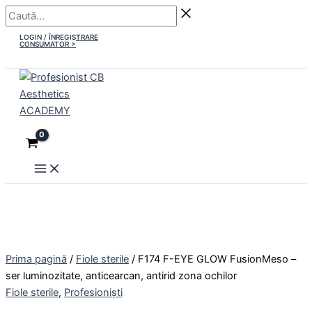
Main
Skip
Caută...
Menu
to
LOGIN / ÎNREGISTRARE
content
CONSUMATOR >
Prima pagină
/
Fiole sterile
/ F174 F-EYE GLOW FusionMeso –
ser luminozitate, anticearcan, antirid zona ochilor
Fiole sterile
,
Profesioniști