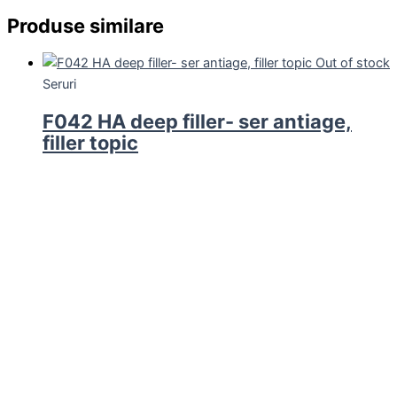
Produse similare
Out of stock
Seruri
F042 HA deep filler- ser antiage,
filler topic
286.00
lei
Citește mai mult
Seruri
E024 Retin-oil booster 30 ml
Ekseption – regenerare
265.00
lei
Adaugă în coș
Seruri