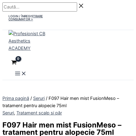
Main
Skip
Caută...
Cantitate
Menu
to
F097
LOGIN / ÎNREGISTRARE
content
Hair
CONSUMATOR >
men
mist
FusionMeso
-
tratament
pentru
alopecie
75ml
Prima pagină
/
Seruri
/ F097 Hair men mist FusionMeso –
tratament pentru alopecie 75ml
Seruri
,
Tratament scalp si păr
F097 Hair men mist FusionMeso –
tratament pentru alopecie 75ml