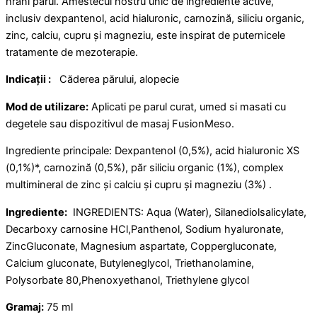
hrăni părul. Amestecul nostru unic de ingrediente active,
inclusiv dexpantenol, acid hialuronic, carnozină, siliciu organic,
zinc, calciu, cupru și magneziu, este inspirat de puternicele
tratamente de mezoterapie.
Indicații :
Căderea părului, alopecie
Mod de utilizare:
Aplicati pe parul curat, umed si masati cu
degetele sau dispozitivul de masaj FusionMeso.
Ingrediente principale: Dexpantenol (0,5%), acid hialuronic XS
(0,1%)*, carnozină (0,5%), păr siliciu organic (1%), complex
multimineral de zinc și calciu și cupru și magneziu (3%) .
Ingrediente:
INGREDIENTS: Aqua (Water), Silanediolsalicylate,
Decarboxy carnosine HCl,Panthenol, Sodium hyaluronate,
ZincGluconate, Magnesium aspartate, Coppergluconate,
Calcium gluconate, Butyleneglycol, Triethanolamine,
Polysorbate 80,Phenoxyethanol, Triethylene glycol
Gramaj:
75 ml