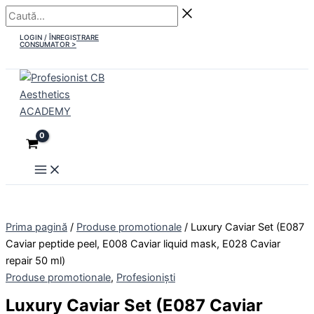
Main
Skip
Caută...
Menu
to
LOGIN / ÎNREGISTRARE
content
CONSUMATOR >
Prima pagină
/
Produse promotionale
/ Luxury Caviar Set (E087
Caviar peptide peel, E008 Caviar liquid mask, E028 Caviar
repair 50 ml)
Produse promotionale
,
Profesioniști
Luxury Caviar Set (E087 Caviar