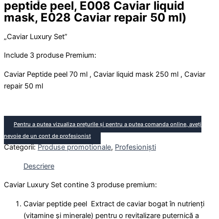
peptide peel, E008 Caviar liquid
mask, E028 Caviar repair 50 ml)
„Caviar Luxury Set”
Include 3 produse Premium:
Caviar Peptide peel 70 ml , Caviar liquid mask 250 ml , Caviar
repair 50 ml
Pentru a putea vizualiza prețurile și pentru a putea comanda online, aveți
nevoie de un cont de profesionist
Categorii:
Produse promotionale
,
Profesioniști
Descriere
Caviar Luxury Set contine 3 produse premium:
Caviar peptide peel Extract de caviar bogat în nutrienți
(vitamine și minerale) pentru o revitalizare puternică a