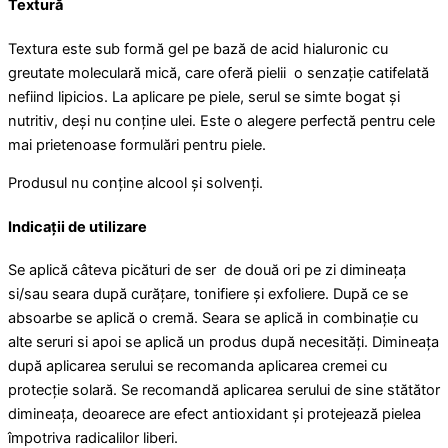
Textură
Textura este sub formă gel pe bază de acid hialuronic cu
greutate moleculară mică, care oferă pielii o senzație catifelată
nefiind lipicios. La aplicare pe piele, serul se simte bogat și
nutritiv, deși nu conține ulei. Este o alegere perfectă pentru cele
mai prietenoase formulări pentru piele.
Produsul nu conține alcool și solvenți.
Indicații de utilizare
Se aplică câteva picături de ser de două ori pe zi dimineața
si/sau seara după curățare, tonifiere și exfoliere. După ce se
absoarbe se aplică o cremă. Seara se aplică in combinație cu
alte seruri si apoi se aplică un produs după necesități. Dimineața
după aplicarea serului se recomanda aplicarea cremei cu
protecție solară. Se recomandă aplicarea serului de sine stătător
dimineața, deoarece are efect antioxidant și protejează pielea
împotriva radicalilor liberi.