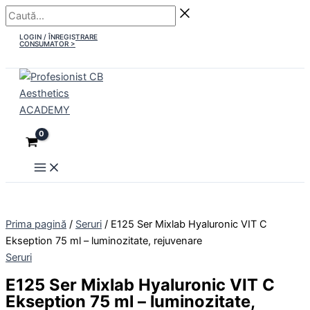
Main
Skip
Caută...
Cantitate
Menu
to
E125
LOGIN / ÎNREGISTRARE
content
Ser
CONSUMATOR >
Mixlab
Hyaluronic
VIT
C
Ekseption
75
ml
-
luminozitate,
rejuvenare
Prima pagină
/
Seruri
/ E125 Ser Mixlab Hyaluronic VIT C
Ekseption 75 ml – luminozitate, rejuvenare
Seruri
E125 Ser Mixlab Hyaluronic VIT C
Ekseption 75 ml – luminozitate,