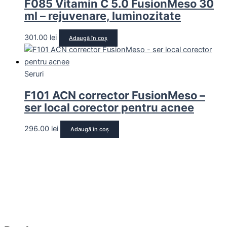
F085 Vitamin C 5.0 FusionMeso 30
ml – rejuvenare, luminozitate
301.00
lei
Adaugă în coș
Seruri
F101 ACN corrector FusionMeso –
ser local corector pentru acnee
296.00
lei
Adaugă în coș