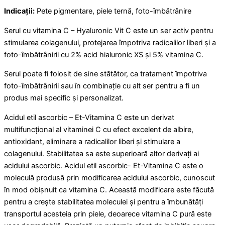
Indicații:
Pete pigmentare, piele ternă, foto-îmbătrânire
Serul cu vitamina C – Hyaluronic Vit C este un ser activ pentru
stimularea colagenului, protejarea împotriva radicalilor liberi și a
foto-îmbătrânirii cu 2% acid hialuronic XS și 5% vitamina C.
Serul poate fi folosit de sine stătător, ca tratament împotriva
foto-îmbătrânirii sau în combinație cu alt ser pentru a fi un
produs mai specific și personalizat.
Acidul etil ascorbic – Et-Vitamina C este un derivat
multifuncțional al vitaminei C cu efect excelent de albire,
antioxidant, eliminare a radicalilor liberi și stimulare a
colagenului. Stabilitatea sa este superioară altor derivați ai
acidului ascorbic. Acidul etil ascorbic- Et-Vitamina C este o
moleculă produsă prin modificarea acidului ascorbic, cunoscut
în mod obișnuit ca vitamina C. Această modificare este făcută
pentru a crește stabilitatea moleculei și pentru a îmbunătăți
transportul acesteia prin piele, deoarece vitamina C pură este