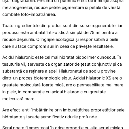
ușor degradabilă. Prezintă un puternic efect de inhibiție asupra
melanogenezei, reduce petele pigmentare și petele de vârstă,
combate foto-îmbătrânirea.
Toate ingredientele din produs sunt din surse regenerabile, iar
produsul este ambalat într-o sticlă simplă de 75 ml pentru a
reduce deșeurile. O îngrijire ecologică și responsabilă a pielii
care nu face compromisuri în ceea ce privește rezultatele.
Acidul hialuronic este cel mai hidratat biopolimer cunoscut. În
țesuturile vii, servește ca organizator de țesut conjunctiv și ca
substanță de reținere a apei. Hialuronatul de sodiu provine
dintr-un proces biotehnologic sigur. Acidul hialuronic XS are o
greutate moleculară foarte mică, are o permeabilitate mai mare
in piele, în comparație cu acidul hialuronic cu greutate
moleculară mare.
Are efect anti-îmbătrânire prin îmbunătățirea proprietăților sale
hidratante și scade semnificativ ridurile profunde.
Serul poate fi amestecat în orice proporție cu alte seruri mixlab