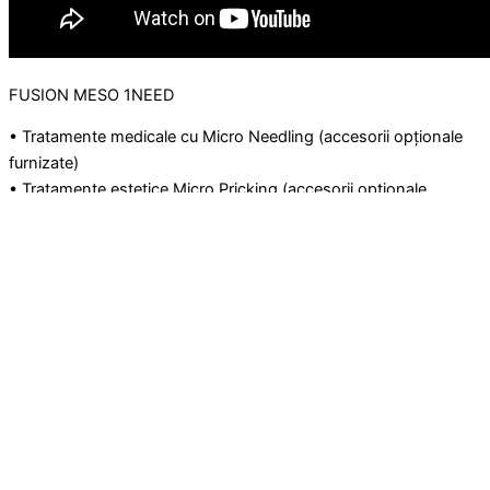
FUSION MESO 1NEED
• Tratamente medicale cu Micro Needling (accesorii opționale
furnizate)
• Tratamente estetice Micro Pricking (accesorii opționale
furnizate)
• Tratamente cu microdermabraziune (accesorii opționale
furnizate)
Tratamentul medical cu Micro Needling se realizeaza cu un
cartus steril de unica folosinta compus din microace de
dimensiuni mici (lungime maximă 2,5 mm) care creează un
scrub profund capabil să efectueze o reînnoire mecanică
puternică a pielii datorită stimulării epidermei „stratum corneum”.
Pielea va fi mai luminoasă și mai compactă.
Tratamentul estetic Micro Pricking se realizeaza folosind un