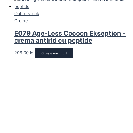
Out of stock
Creme
E079 Age-Less Cocoon Ekseption -
crema antirid cu peptide
296.00
lei
Citește mai mult