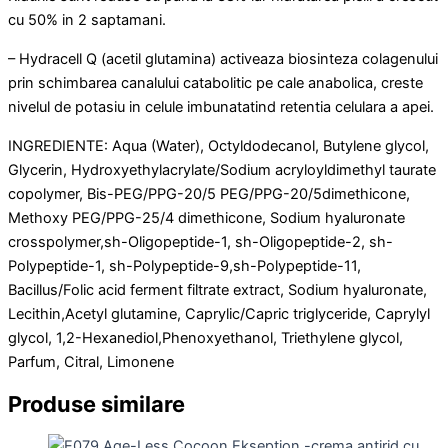
cu 50% in 2 saptamani.
– Hydracell Q (acetil glutamina) activeaza biosinteza colagenului
prin schimbarea canalului catabolitic pe cale anabolica, creste
nivelul de potasiu in celule imbunatatind retentia celulara a apei.
INGREDIENTE: Aqua (Water), Octyldodecanol, Butylene glycol,
Glycerin, Hydroxyethylacrylate/Sodium acryloyldimethyl taurate
copolymer, Bis-PEG/PPG-20/5 PEG/PPG-20/5dimethicone,
Methoxy PEG/PPG-25/4 dimethicone, Sodium hyaluronate
crosspolymer,sh-Oligopeptide-1, sh-Oligopeptide-2, sh-
Polypeptide-1, sh-Polypeptide-9,sh-Polypeptide-11,
Bacillus/Folic acid ferment filtrate extract, Sodium hyaluronate,
Lecithin,Acetyl glutamine, Caprylic/Capric triglyceride, Caprylyl
glycol, 1,2-Hexanediol,Phenoxyethanol, Triethylene glycol,
Parfum, Citral, Limonene
Produse similare