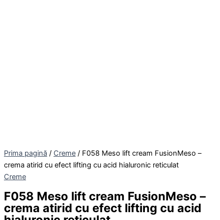
Prima pagină
/
Creme
/ F058 Meso lift cream FusionMeso –
crema atirid cu efect lifting cu acid hialuronic reticulat
Creme
F058 Meso lift cream FusionMeso –
crema atirid cu efect lifting cu acid
hialuronic reticulat