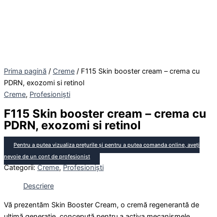
Prima pagină
/
Creme
/ F115 Skin booster cream – crema cu
PDRN, exozomi si retinol
Creme
,
Profesioniști
F115 Skin booster cream – crema cu
PDRN, exozomi si retinol
Pentru a putea vizualiza prețurile și pentru a putea comanda online, aveți
nevoie de un cont de profesionist
Categorii:
Creme
,
Profesioniști
Descriere
Vă prezentăm Skin Booster Cream, o cremă regenerantă de
ultimă generație, concepută pentru a activa mecanismele