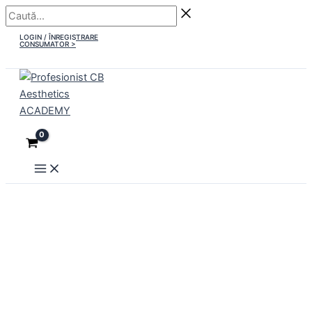
Main
Skip
Caută...
Menu
to
LOGIN / ÎNREGISTRARE
content
CONSUMATOR >