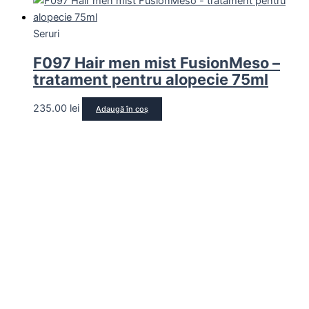
Seruri
F097 Hair men mist FusionMeso –
tratament pentru alopecie 75ml
235.00
lei
Adaugă în coș