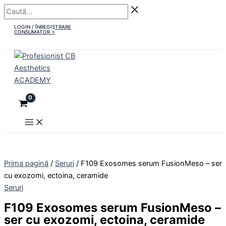
Main
Skip
Caută...
Cantitate
Menu
to
F109
LOGIN / ÎNREGISTRARE
content
Exosomes
CONSUMATOR >
serum
FusionMeso
-
ser
cu
exozomi,
ectoina,
ceramide
Prima pagină
/
Seruri
/ F109 Exosomes serum FusionMeso – ser
cu exozomi, ectoina, ceramide
Seruri
F109 Exosomes serum FusionMeso –
ser cu exozomi, ectoina, ceramide