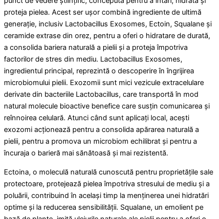
punct de vedere științific, concepută pentru a întări, hidrata și
proteja pielea. Acest ser ușor combină ingrediente de ultimă
generație, inclusiv Lactobacillus Exosomes, Ectoin, Squalane și
ceramide extrase din orez, pentru a oferi o hidratare de durată,
a consolida bariera naturală a pielii și a proteja împotriva
factorilor de stres din mediu. Lactobacillus Exosomes,
ingredientul principal, reprezintă o descoperire în îngrijirea
microbiomului pielii. Exozomii sunt mici vezicule extracelulare
derivate din bacteriile Lactobacillus, care transportă în mod
natural molecule bioactive benefice care susțin comunicarea și
reînnoirea celulară. Atunci când sunt aplicați local, acești
exozomi acționează pentru a consolida apărarea naturală a
pielii, pentru a promova un microbiom echilibrat și pentru a
încuraja o barieră mai sănătoasă și mai rezistentă.
Ectoina, o moleculă naturală cunoscută pentru proprietățile sale
protectoare, protejează pielea împotriva stresului de mediu și a
poluării, contribuind în același timp la menținerea unei hidratări
optime și la reducerea sensibilității. Squalane, un emolient pe
bază de plante, imită uleiurile naturale ale pielii pentru a oferi o