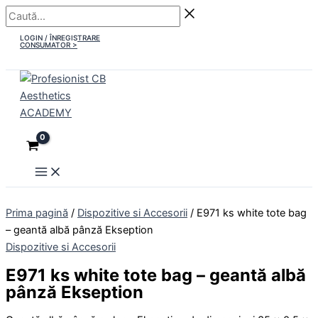
Main
Skip
Caută...
Menu
to
LOGIN / ÎNREGISTRARE
content
CONSUMATOR >
Prima pagină
/
Dispozitive si Accesorii
/ E971 ks white tote bag
– geantă albă pânză Ekseption
Dispozitive si Accesorii
E971 ks white tote bag – geantă albă
pânză Ekseption