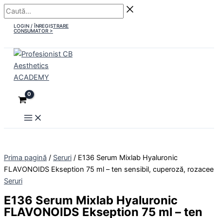
Main
Skip
Caută...
Cantitate
Menu
to
E136
LOGIN / ÎNREGISTRARE
content
Serum
CONSUMATOR >
Mixlab
Hyaluronic
FLAVONOIDS
Ekseption
75
ml
-
ten
sensibil,
cuperoză,
rozacee
Prima pagină
/
Seruri
/ E136 Serum Mixlab Hyaluronic
FLAVONOIDS Ekseption 75 ml – ten sensibil, cuperoză, rozacee
Seruri
E136 Serum Mixlab Hyaluronic
FLAVONOIDS Ekseption 75 ml – ten