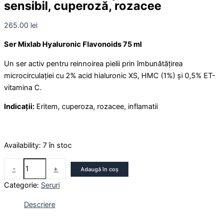
sensibil, cuperoză, rozacee
265.00
lei
Ser Mixlab Hyaluronic Flavonoids 75 ml
Un ser activ pentru reinnoirea pielii prin îmbunătățirea
microcirculației cu 2% acid hialuronic XS, HMC (1%) și 0,5% ET-
vitamina C.
Indicații:
Eritem, cuperoza, rozacee, inflamatii
Availability:
7 în stoc
-
+
Adaugă în coș
Categorie:
Seruri
Descriere