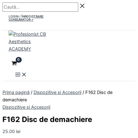
Main
Skip
Caută...
Menu
to
LOGIN / ÎNREGISTRARE
content
CONSUMATOR >
Prima pagină
/
Dispozitive si Accesorii
/ F162 Disc de
demachiere
Dispozitive si Accesorii
F162 Disc de demachiere
25.00
lei