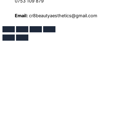
0753 109 879
Email:
cr8beautyaesthetics@gmail.com